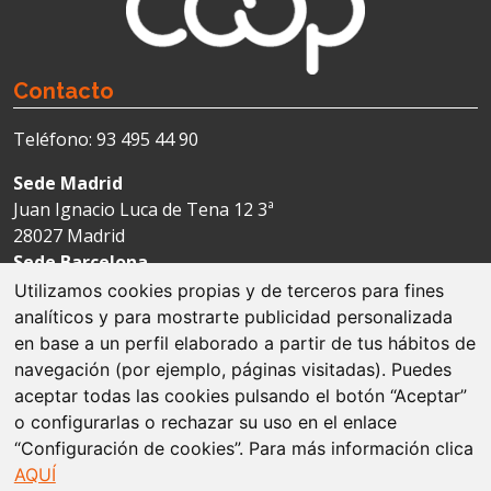
Contacto
Teléfono: 93 495 44 90
Sede Madrid
Juan Ignacio Luca de Tena 12 3ª
28027 Madrid
Sede Barcelona
Avda. Josep Tarradellas 123-127 4ª
Utilizamos cookies propias y de terceros para fines
08029 Barcelona
analíticos y para mostrarte publicidad personalizada
en base a un perfil elaborado a partir de tus hábitos de
navegación (por ejemplo, páginas visitadas). Puedes
Aviso legal
aceptar todas las cookies pulsando el botón “Aceptar”
o configurarlas o rechazar su uso en el enlace
Política de cookies
“Configuración de cookies”. Para más información clica
AQUÍ
Protección de datos