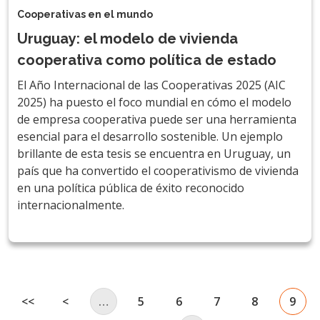
Cooperativas en el mundo
Uruguay: el modelo de vivienda
cooperativa como política de estado
El Año Internacional de las Cooperativas 2025 (AIC
2025) ha puesto el foco mundial en cómo el modelo
de empresa cooperativa puede ser una herramienta
esencial para el desarrollo sostenible. Un ejemplo
brillante de esta tesis se encuentra en Uruguay, un
país que ha convertido el cooperativismo de vivienda
en una política pública de éxito reconocido
internacionalmente.
Paginación
First page
Página anterior
Página
Página
Página
Página
Págin
<<
<
…
5
6
7
8
9