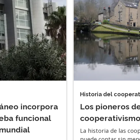
Historia del coopera
ráneo incorpora
Los pioneros de
eba funcional
cooperativism
 mundial
La historia de las coo
puede contar sin menc