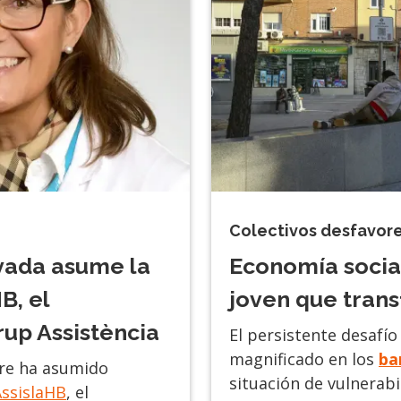
Colectivos desfavor
vada asume la
Economía socia
B, el
joven que tran
rup Assistència
El persistente desafío
magnificado en los
ba
tre ha asumido
situación de vulnerabi
AssislaHB
, el