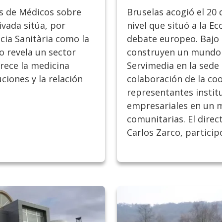
os de Médicos sobre
Bruselas acogió el 20
ivada sitúa, por
nivel que situó a la E
cia Sanitària como la
debate europeo. Bajo e
o revela un sector
construyen un mundo m
rece la medicina
Servimedia en la sede d
uciones y la relación
colaboración de la co
representantes institu
empresariales en un m
comunitarias. El direc
Carlos Zarco, particip