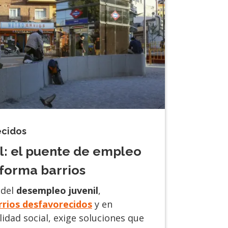
ecidos
l: el puente de empleo
sforma barrios
 del
desempleo juvenil
,
rrios desfavorecidos
y en
lidad social, exige soluciones que