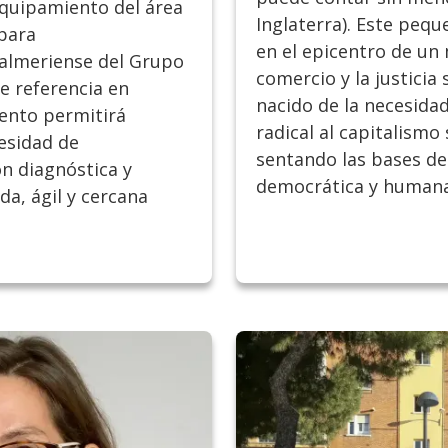
equipamiento del área
Inglaterra). Este pequ
para
en el epicentro de un
 almeriense del Grupo
comercio y la justicia
e referencia en
nacido de la necesidad
iento permitirá
radical al capitalismo 
esidad de
sentando las bases d
ón diagnóstica y
democrática y humana
a, ágil y cercana