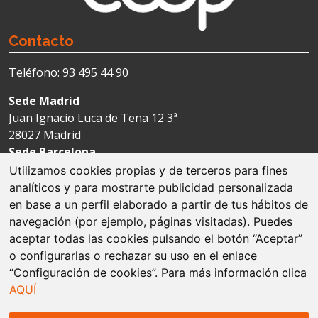
Contacto
Teléfono: 93 495 44 90
Sede Madrid
Juan Ignacio Luca de Tena 12 3ª
28027 Madrid
Sede Barcelona
Avda. Josep Tarradellas 123-127 4ª
Utilizamos cookies propias y de terceros para fines
08029 Barcelona
analíticos y para mostrarte publicidad personalizada
en base a un perfil elaborado a partir de tus hábitos de
navegación (por ejemplo, páginas visitadas). Puedes
Aviso legal
aceptar todas las cookies pulsando el botón “Aceptar”
o configurarlas o rechazar su uso en el enlace
Política de cookies
“Configuración de cookies”. Para más información clica
AQUÍ
Protección de datos