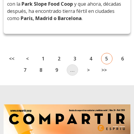
con la
Park Slope Food Coop
y que ahora, décadas
después, ha encontrado tierra fértil en ciudades
como
París, Madrid o Barcelona
.
Paginación
First page
Página anterior
Página
Página
Página
Página
Página actu
Pági
<<
<
1
2
3
4
5
6
Página
Página
Página
Siguiente página
Última págin
7
8
9
…
>
>>