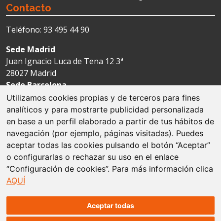
Contacto
Teléfono: 93 495 44 90
Sede Madrid
Juan Ignacio Luca de Tena 12 3ª
28027 Madrid
Sede Barcelona
Avda. Josep Tarradellas 123-127 4ª
Utilizamos cookies propias y de terceros para fines
08029 Barcelona
analíticos y para mostrarte publicidad personalizada
en base a un perfil elaborado a partir de tus hábitos de
navegación (por ejemplo, páginas visitadas). Puedes
Aviso legal
aceptar todas las cookies pulsando el botón “Aceptar”
o configurarlas o rechazar su uso en el enlace
Política de cookies
“Configuración de cookies”. Para más información clica
AQUÍ
Protección de datos
Mapa web
Aceptar todas