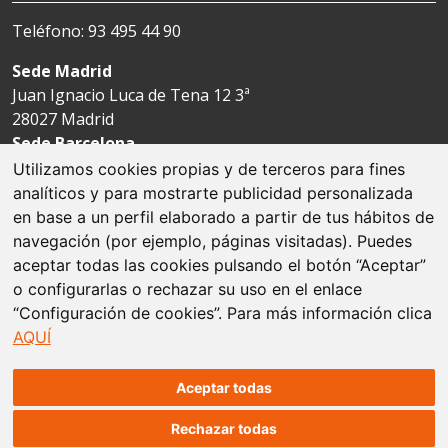
Teléfono: 93 495 44 90
Sede Madrid
Juan Ignacio Luca de Tena 12 3ª
28027 Madrid
Sede Barcelona
Avda. Josep Tarradellas 123-127 4ª
Utilizamos cookies propias y de terceros para fines
08029 Barcelona
analíticos y para mostrarte publicidad personalizada
en base a un perfil elaborado a partir de tus hábitos de
navegación (por ejemplo, páginas visitadas). Puedes
Aviso legal
aceptar todas las cookies pulsando el botón “Aceptar”
o configurarlas o rechazar su uso en el enlace
Política de cookies
“Configuración de cookies”. Para más información clica
AQUÍ
Protección de datos
Mapa web
Aceptar todas
Rechazar todas
© Fundación Espriu