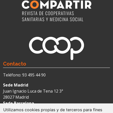
Contacto
Teléfono: 93 495 44 90
Sede Madrid
Juan Ignacio Luca de Tena 12 3ª
28027 Madrid
Sede Barcelona
Avda. Josep Tarradellas 123-127 4ª
Utilizamos cookies propias y de terceros para fines