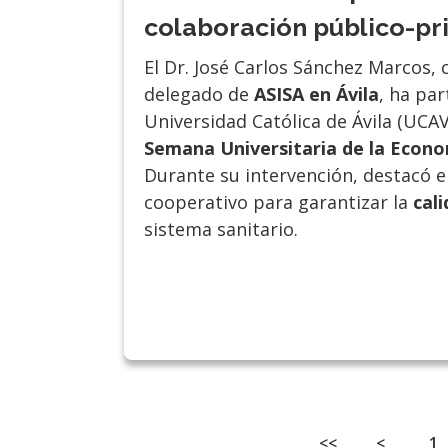
colaboración público-pr
El Dr. José Carlos Sánchez Marcos, 
delegado de
ASISA en Ávila
, ha par
Universidad Católica de Ávila (UCA
Semana Universitaria de la Econo
Durante su intervención, destacó e
cooperativo para garantizar la
cali
sistema sanitario.
Paginación
First page
Página a
P
<<
<
1