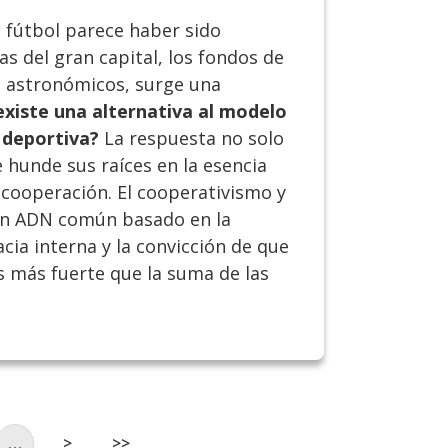
 fútbol parece haber sido
cas del gran capital, los fondos de
es astronómicos, surge una
existe una alternativa al modelo
 deportiva?
La respuesta no solo
e hunde sus raíces en la esencia
 cooperación. El cooperativismo y
un ADN común basado en la
cia interna y la convicción de que
s más fuerte que la suma de las
na
Siguiente página
Última página
…
>
>>