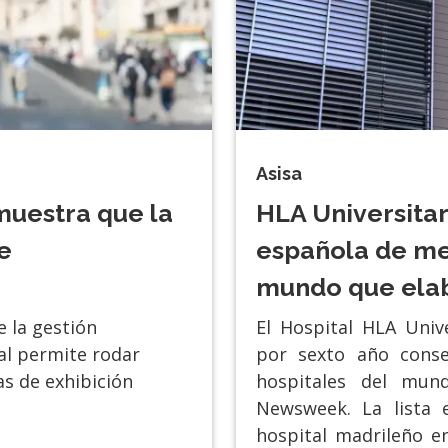
Asisa
muestra que la
HLA Universitar
e
española de me
mundo que ela
e la gestión
El Hospital HLA Univ
al permite rodar
por sexto año conse
las de exhibición
hospitales del mun
Newsweek. La lista e
hospital madrileño e