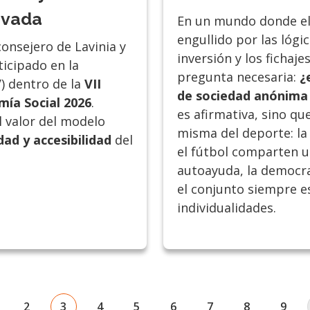
ivada
En un mundo donde el
engullido por las lógi
consejero de Lavinia y
inversión y los fichaj
ticipado en la
pregunta necesaria:
¿
V) dentro de la
VII
de sociedad anónima
mía Social 2026
.
es afirmativa, sino qu
l valor del modelo
misma del deporte: la
dad y accesibilidad
del
el fútbol comparten 
autoayuda, la democra
el conjunto siempre e
individualidades.
nterior
ágina
Página
Página actual
Página
Página
Página
Página
Página
Pági
2
3
4
5
6
7
8
9