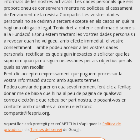
informats de les nostres activitats. Les dades personals que ens
proporcioneu es conservaran mentre no sol·liciteu el cessament
de l’enviament de la revista Compartir. Les vostres dades
personals no se cediran a tercers excepte en els casos en què hi
hagi una obligació legal. Teniu dret a obtenir confirmació sobre si
a la Fundació Espriu estem tractant les vostres dades personals i
a revocar quan ho vulgueu, amb efecte immediat, el vostre
consentiment. També podeu accedir a les vostres dades
personals, rectiﬁcar les que siguin inexactes o sol·licitar que les
suprimim quan ja no siguin necessàries per als objectius per als
quals es van recollir.
Fent clic accepteu expressament que puguem processar la
vostra informació d’acord amb aquests termes.
Podeu canviar de parer en qualsevol moment fent clic a l’enllaç
donar-me de baixa que hi ha al peu de pàgina de qualsevol
correu electrònic que rebeu per part nostra, o posant-vos en
contacte amb nosaltres al correu electrònic
compartir@fespriu.org.
Aquest lloc està protegit per reCAPTCHA i s'apliquen la
Política de
privadesa
i els
Termes del servei
de Google.