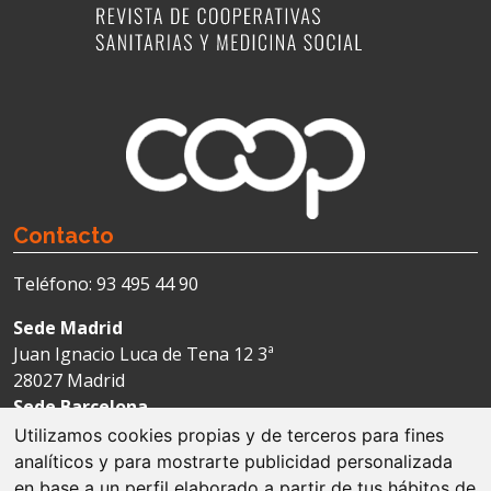
Contacto
Teléfono: 93 495 44 90
Sede Madrid
Juan Ignacio Luca de Tena 12 3ª
28027 Madrid
Sede Barcelona
Avda. Josep Tarradellas 123-127 4ª
Utilizamos cookies propias y de terceros para fines
08029 Barcelona
analíticos y para mostrarte publicidad personalizada
en base a un perfil elaborado a partir de tus hábitos de