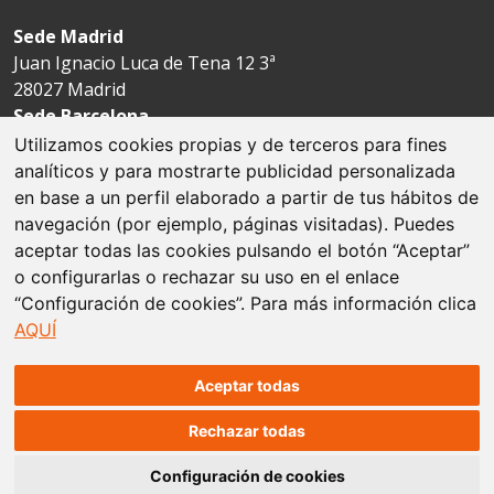
Sede Madrid
Juan Ignacio Luca de Tena 12 3ª
28027 Madrid
Sede Barcelona
Avda. Josep Tarradellas 123-127 4ª
Utilizamos cookies propias y de terceros para fines
08029 Barcelona
analíticos y para mostrarte publicidad personalizada
en base a un perfil elaborado a partir de tus hábitos de
navegación (por ejemplo, páginas visitadas). Puedes
Aviso legal
aceptar todas las cookies pulsando el botón “Aceptar”
o configurarlas o rechazar su uso en el enlace
Política de cookies
“Configuración de cookies”. Para más información clica
AQUÍ
Protección de datos
Mapa web
Aceptar todas
Rechazar todas
© Fundación Espriu
Configuración de cookies
Conceptualización y diseño web:
Factoría Prisma