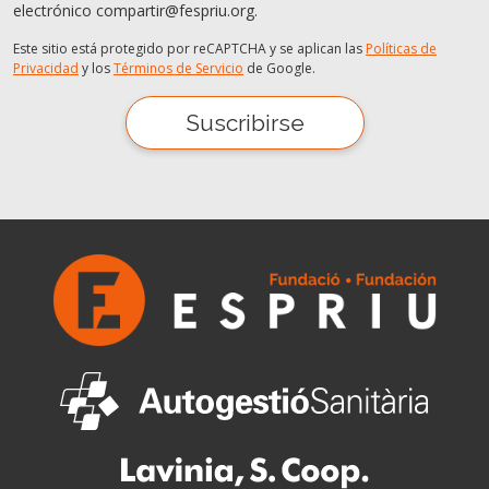
electrónico compartir@fespriu.org.
Este sitio está protegido por reCAPTCHA y se aplican las
Políticas de
Privacidad
y los
Términos de Servicio
de Google.