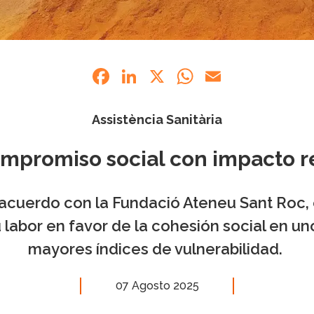
Facebook
LinkedIn
X
WhatsApp
Email
Assistència Sanitària
mpromiso social con impacto r
 acuerdo con
la Fundació Ateneu Sant Roc,
labor en favor de la cohesión social en un
mayores índices de vulnerabilidad.
07 Agosto 2025