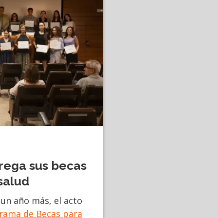
trega sus becas
salud
 un año más, el acto
rama de Becas para