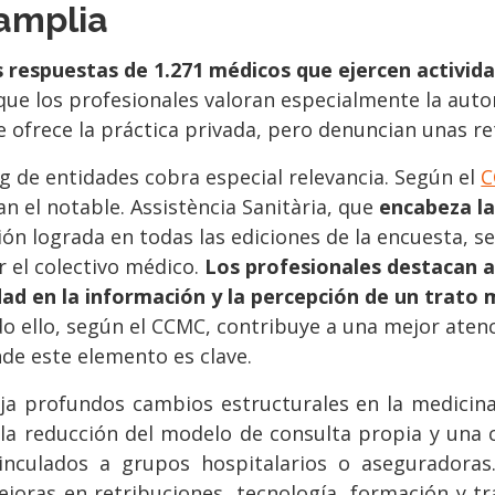
amplia
s respuestas de 1.271 médicos que ejercen activid
ue los profesionales valoran especialmente la autono
e ofrece la práctica privada, pero denuncian unas re
ng de entidades cobra especial relevancia. Según el
C
an el notable. Assistència Sanitària, que
encabeza la
ón lograda en todas las ediciones de la encuesta, s
 el colectivo médico.
Los profesionales destacan 
ridad en la información y la percepción de un trat
do ello, según el CCMC, contribuye a una mejor aten
de este elemento es clave.
eja profundos cambios estructurales en la medicin
 la reducción del modelo de consulta propia y una 
vinculados a grupos hospitalarios o aseguradoras.
joras en retribuciones, tecnología, formación y t