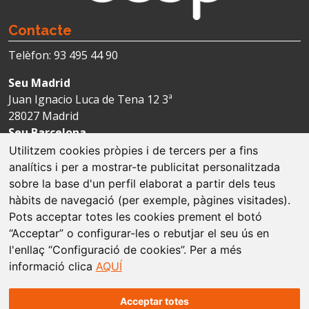
Contacte
Telèfon: 93 495 44 90
Seu Madrid
Juan Ignacio Luca de Tena 12 3ª
28027 Madrid
Seu Barcelona
Avda. Josep Tarradellas 123-127 4ª
Utilitzem cookies pròpies i de tercers per a fins
08029 Barcelona
analítics i per a mostrar-te publicitat personalitzada
sobre la base d'un perfil elaborat a partir dels teus
hàbits de navegació (per exemple, pàgines visitades).
Avís legal
Pots acceptar totes les cookies prement el botó
“Acceptar” o configurar-les o rebutjar el seu ús en
Política de cookies
l'enllaç “Configuració de cookies”. Per a més
informació clica
AQUÍ
Protecció de dades
Mapa web
Acceptar totes