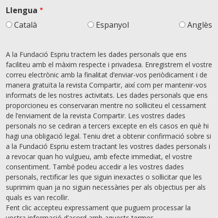
Llengua
Català
Espanyol
Anglès
A la Fundació Espriu tractem les dades personals que ens
faciliteu amb el màxim respecte i privadesa. Enregistrem el vostre
correu electrònic amb la finalitat d’enviar-vos periòdicament i de
manera gratuïta la revista Compartir, així com per mantenir-vos
informats de les nostres activitats. Les dades personals que ens
proporcioneu es conservaran mentre no sol·liciteu el cessament
de l’enviament de la revista Compartir. Les vostres dades
personals no se cediran a tercers excepte en els casos en què hi
hagi una obligació legal. Teniu dret a obtenir confirmació sobre si
a la Fundació Espriu estem tractant les vostres dades personals i
a revocar quan ho vulgueu, amb efecte immediat, el vostre
consentiment. També podeu accedir a les vostres dades
personals, rectiﬁcar les que siguin inexactes o sol·licitar que les
suprimim quan ja no siguin necessàries per als objectius per als
quals es van recollir.
Fent clic accepteu expressament que puguem processar la
vostra informació d’acord amb aquests termes.