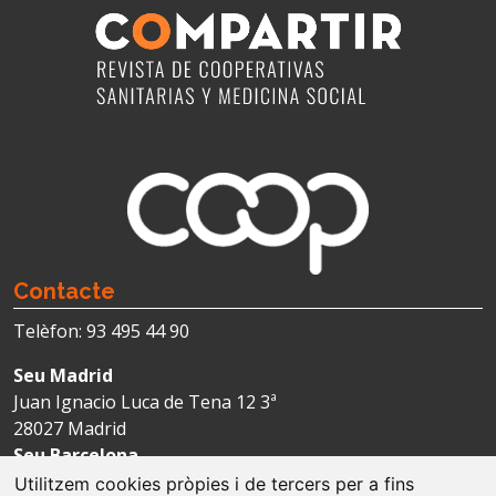
Contacte
Telèfon: 93 495 44 90
Seu Madrid
Juan Ignacio Luca de Tena 12 3ª
28027 Madrid
Seu Barcelona
Avda. Josep Tarradellas 123-127 4ª
Utilitzem cookies pròpies i de tercers per a fins