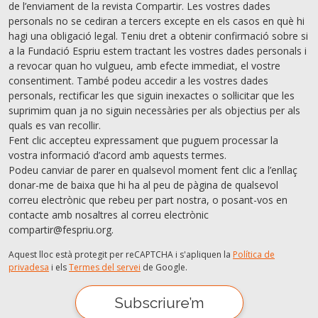
de l’enviament de la revista Compartir. Les vostres dades
personals no se cediran a tercers excepte en els casos en què hi
hagi una obligació legal. Teniu dret a obtenir confirmació sobre si
a la Fundació Espriu estem tractant les vostres dades personals i
a revocar quan ho vulgueu, amb efecte immediat, el vostre
consentiment. També podeu accedir a les vostres dades
personals, rectiﬁcar les que siguin inexactes o sol·licitar que les
suprimim quan ja no siguin necessàries per als objectius per als
quals es van recollir.
Fent clic accepteu expressament que puguem processar la
vostra informació d’acord amb aquests termes.
Podeu canviar de parer en qualsevol moment fent clic a l’enllaç
donar-me de baixa que hi ha al peu de pàgina de qualsevol
correu electrònic que rebeu per part nostra, o posant-vos en
contacte amb nosaltres al correu electrònic
compartir@fespriu.org.
Aquest lloc està protegit per reCAPTCHA i s'apliquen la
Política de
privadesa
i els
Termes del servei
de Google.