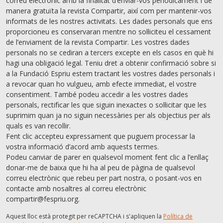
correu electrònic amb la finalitat d’enviar-vos periòdicament i de
manera gratuïta la revista Compartir, així com per mantenir-vos
informats de les nostres activitats. Les dades personals que ens
proporcioneu es conservaran mentre no sol·liciteu el cessament
de l’enviament de la revista Compartir. Les vostres dades
personals no se cediran a tercers excepte en els casos en què hi
hagi una obligació legal. Teniu dret a obtenir confirmació sobre si
a la Fundació Espriu estem tractant les vostres dades personals i
a revocar quan ho vulgueu, amb efecte immediat, el vostre
consentiment. També podeu accedir a les vostres dades
personals, rectiﬁcar les que siguin inexactes o sol·licitar que les
suprimim quan ja no siguin necessàries per als objectius per als
quals es van recollir.
Fent clic accepteu expressament que puguem processar la
vostra informació d’acord amb aquests termes.
Podeu canviar de parer en qualsevol moment fent clic a l’enllaç
donar-me de baixa que hi ha al peu de pàgina de qualsevol
correu electrònic que rebeu per part nostra, o posant-vos en
contacte amb nosaltres al correu electrònic
compartir@fespriu.org.
Aquest lloc està protegit per reCAPTCHA i s'apliquen la
Política de