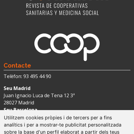
Contacte
Telèfon: 93 495 44 90
Seu Madrid
Juan Ignacio Luca de Tena 12 3ª
28027 Madrid
Seu Barcelona
Avda. Josep Tarradellas 123-127 4ª
Utilitzem cookies pròpies i de tercers per a fins
08029 Barcelona
analítics i per a mostrar-te publicitat personalitzada
sobre la base d'un perfil elaborat a partir dels teus