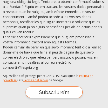
hagi una obligació legal. Teniu dret a obtenir confirmació sobre si
a la Fundació Espriu estem tractant les vostres dades personals i
a revocar quan ho vulgueu, amb efecte immediat, el vostre
consentiment. També podeu accedir a les vostres dades
personals, rectiﬁcar les que siguin inexactes o sol·licitar que les
suprimim quan ja no siguin necessàries per als objectius per als
quals es van recollir.
Fent clic accepteu expressament que puguem processar la
vostra informació d’acord amb aquests termes.
Podeu canviar de parer en qualsevol moment fent clic a l’enllaç
donar-me de baixa que hi ha al peu de pàgina de qualsevol
correu electrònic que rebeu per part nostra, o posant-vos en
contacte amb nosaltres al correu electrònic
compartir@fespriu.org.
Aquest lloc està protegit per reCAPTCHA i s'apliquen la
Política de
privadesa
i els
Termes del servei
de Google.