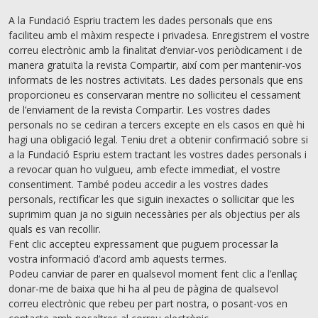
A la Fundació Espriu tractem les dades personals que ens
faciliteu amb el màxim respecte i privadesa. Enregistrem el vostre
correu electrònic amb la finalitat d’enviar-vos periòdicament i de
manera gratuïta la revista Compartir, així com per mantenir-vos
informats de les nostres activitats. Les dades personals que ens
proporcioneu es conservaran mentre no sol·liciteu el cessament
de l’enviament de la revista Compartir. Les vostres dades
personals no se cediran a tercers excepte en els casos en què hi
hagi una obligació legal. Teniu dret a obtenir confirmació sobre si
a la Fundació Espriu estem tractant les vostres dades personals i
a revocar quan ho vulgueu, amb efecte immediat, el vostre
consentiment. També podeu accedir a les vostres dades
personals, rectiﬁcar les que siguin inexactes o sol·licitar que les
suprimim quan ja no siguin necessàries per als objectius per als
quals es van recollir.
Fent clic accepteu expressament que puguem processar la
vostra informació d’acord amb aquests termes.
Podeu canviar de parer en qualsevol moment fent clic a l’enllaç
donar-me de baixa que hi ha al peu de pàgina de qualsevol
correu electrònic que rebeu per part nostra, o posant-vos en