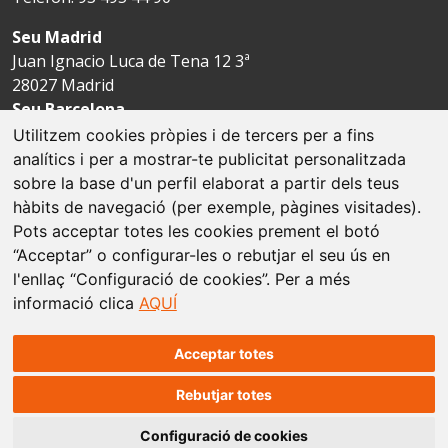
Seu Madrid
Juan Ignacio Luca de Tena 12 3ª
28027 Madrid
Seu Barcelona
Avda. Josep Tarradellas 123-127 4ª
Utilitzem cookies pròpies i de tercers per a fins
08029 Barcelona
analítics i per a mostrar-te publicitat personalitzada
sobre la base d'un perfil elaborat a partir dels teus
hàbits de navegació (per exemple, pàgines visitades).
Avís legal
Pots acceptar totes les cookies prement el botó
“Acceptar” o configurar-les o rebutjar el seu ús en
Política de cookies
l'enllaç “Configuració de cookies”. Per a més
informació clica
AQUÍ
Protecció de dades
Mapa web
Acceptar totes
Rebutjar totes
© Fundación Espriu
Configuració de cookies
Conceptualització i disseny web:
Factoría Prisma