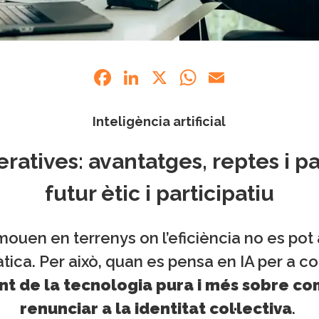
Facebook
LinkedIn
X
WhatsApp
Email
Inteligència artificial
eratives: avantatges, reptes i p
futur ètic i participatiu
uen en terrenys on l’eficiència no es pot a
tica. Per això, quan es pensa en IA per a c
ant de la tecnologia pura i més sobre co
renunciar a la identitat col·lectiva
.