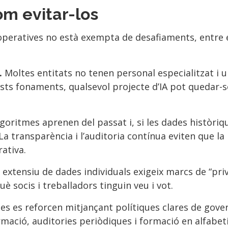
om evitar-los
ooperatives no està exempta de desafiaments, entre 
.
Moltes entitats no tenen personal especialitzat i 
ts fonaments, qualsevol projecte d’IA pot quedar-s
lgoritmes aprenen del passat i, si les dades històri
 La transparència i l’auditoria contínua eviten que la
rativa.
 extensiu de dades individuals exigeix ​​marcs de “pri
è socis i treballadors tinguin veu i vot.
s es reforcen mitjançant polítiques clares de gover
ormació, auditories periòdiques i formació en alfabet