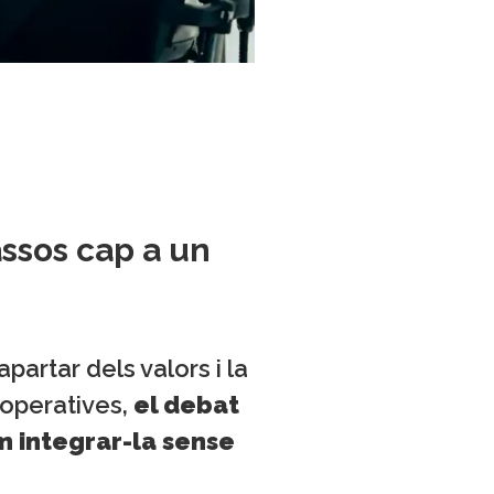
assos cap a un
partar dels valors i la
ooperatives,
el debat
m integrar-la sense