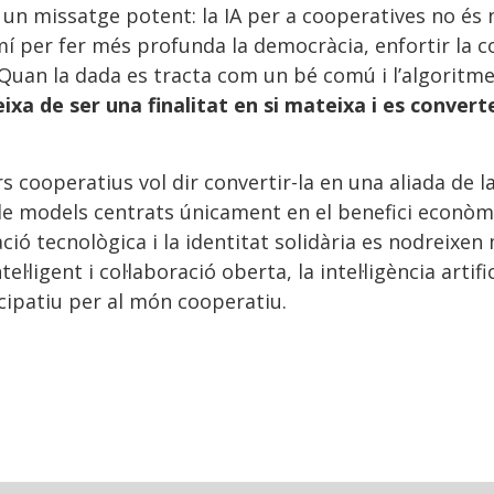
 un missatge potent: la IA per a cooperatives no é
mí per fer més profunda la democràcia, enfortir la c
Quan la dada es tracta com un bé comú i l’algoritme
ixa de ser una finalitat en si mateixa i es convert
s cooperatius vol dir convertir-la en una aliada de la 
 de models centrats únicament en el benefici econòm
ació tecnològica i la identitat solidària es nodreix
l·ligent i col·laboració oberta, la intel·ligència artifi
icipatiu per al món cooperatiu.