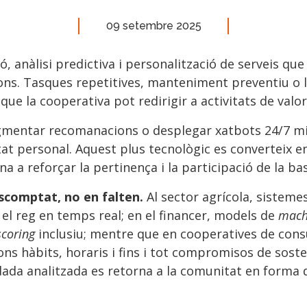
09 setembre 2025
ó, anàlisi predictiva i personalització de serveis q
ons. Tasques repetitives, manteniment preventiu o 
que la cooperativa pot redirigir a activitats de valo
gmentar recomanacions o desplegar xatbots 24/7 mill
itat personal. Aquest plus tecnològic es converteix e
na a reforçar la pertinença i la participació de la bas
scomptat, no en falten.
Al sector agrícola, sistemes
 el reg en temps real; en el financer, models de
mach
scoring
inclusiu; mentre que en cooperatives de consu
 hàbits, horaris i fins i tot compromisos de sosten
da analitzada es retorna a la comunitat en forma d