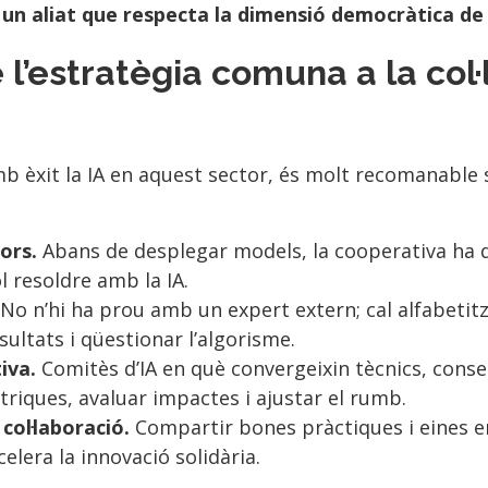
n un aliat que respecta la dimensió democràtica de
e l’estratègia comuna a la col
b èxit la IA en aquest sector, és molt recomanable 
ors.
Abans de desplegar models, la cooperativa ha d
l resoldre amb la IA.
No n’hi ha prou amb un expert extern; cal alfabetit
sultats i qüestionar l’algorisme.
iva.
Comitès d’IA en què convergeixin tècnics, consell
triques, avaluar impactes i ajustar el rumb.
col·laboració.
Compartir bones pràctiques i eines e
elera la innovació solidària.