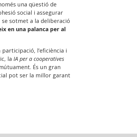
s només una qüestió de
ohesió social i assegurar
 se sotmet a la deliberació
eix en una palanca per al
participació, l’eficiència i
ic, la
IA per a cooperatives
en mútuament. És un gran
cial pot ser la millor garant