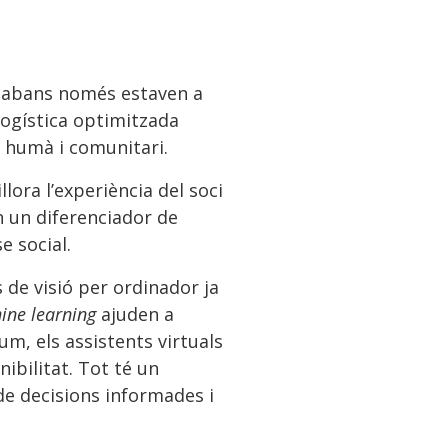
ue abans només estaven a
logística optimitzada
r humà i comunitari.
ora l’experiència del soci
n un diferenciador de
e social.
 de visió per ordinador ja
ine learning
ajuden a
m, els assistents virtuals
ibilitat. Tot té un
e decisions informades i