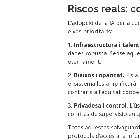
Riscos reals: c
L’adopció de la IA per a c
eixos prioritaris:
1.
Infraestructura i talent
dades robusta. Sense aques
eternament.
2.
Biaixos i opacitat.
Els a
el sistema les amplificarà.
contraris a l’equitat coope
3.
Privadesa i control.
L’ús
comitès de supervisió en qu
Totes aquestes salvaguarde
protocols d’accés a la inf