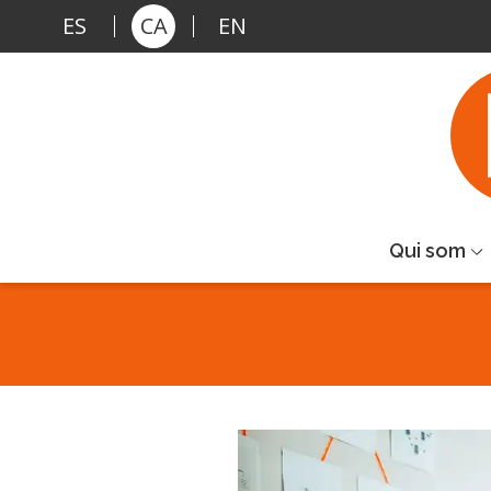
Vés al contingut
ES
CA
EN
Qui som