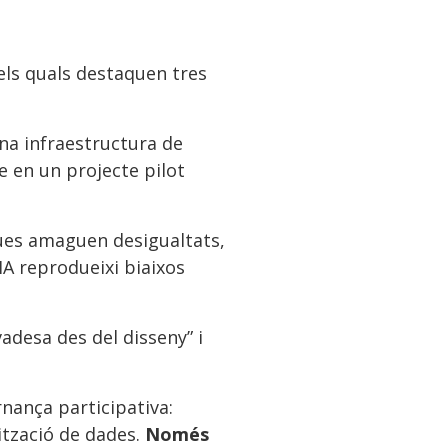
els quals destaquen tres
una infraestructura de
e en un projecte pilot
ques amaguen desigualtats,
 IA reprodueixi biaixos
vadesa des del disseny” i
nança participativa:
ització de dades.
Només