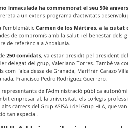
ario Inmaculada ha commemorat el seu 50è anivers
irereta ​​a un extens programa d’activitats desenvolup
 a l’emblemàtic
Carmen de los Mártires, a la ciutat
ades de compromís amb la salut i el benestar dels 
tre de referència a Andalusia.
 de
250 convidats
, va estar presidit pel president de
seller delegat del grup, Valeriano Torres. També va 
s com l’alcaldessa de Granada, Marifrán Carazo Villal
ranada, Francisco Pedro Rodríguez Guerrero.
representants de l’Administració pública autonòmica
bit empresarial, la universitat, els col·legis profession
alts càrrecs del Grup ASISA i del Grup HLA, que va
ió tan especial.