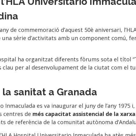
l’HLA Universitario Immacul
adina
any de commemoració d’aquest 50è aniversari, l’HLA
una sèrie d’activitats amb un component comú, fer 
pital ha organitzat diferents fòrums sota el títol “
 clau per al desenvolupament de la ciutat com el tu
 la sanitat a Granada
io Inmaculada es va inaugurar el juny de l’any 1975 
ls centres de
més capacitat assistencial de la xarxa
vats de referència de la comunitat autònoma d’Andal
l’HLA Hospital Universitario Inmaculada ha atès més