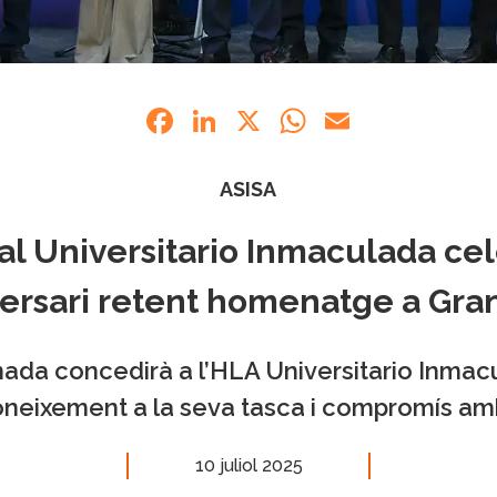
Facebook
LinkedIn
X
WhatsApp
Email
ASISA
al Universitario Inmaculada cel
versari retent homenatge a Gra
ada concedirà a l’HLA Universitario Inmac
neixement a la seva tasca i compromís amb
10 juliol 2025