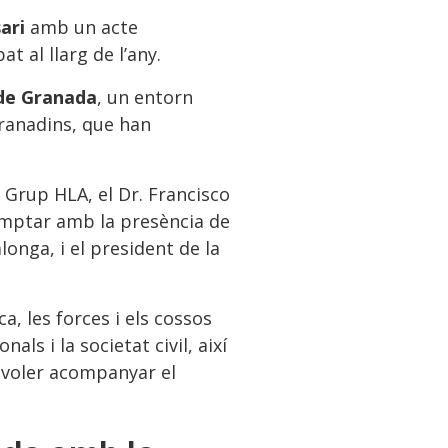
ari
amb un acte
at al llarg de l’any.
 de Granada
, un entorn
granadins, que han
l Grup HLA, el Dr. Francisco
comptar amb la presència de
onga, i el president de la
, les forces i els cossos
als i la societat civil, així
n voler acompanyar el