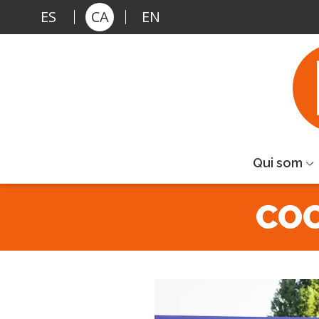
Vés al contingut
ES
CA
EN
Qui som
COO