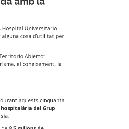
ada amb la
 Hospital Universitario
alguna cosa d’utilitat per
Territorio Abierto”
risme, el coneixement, la
i, durant aquests cinquanta
 hospitalària del Grup
usia.
 de
8,5 milions de