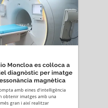
io Moncloa es col·loca a
el diagnòstic per imatge
essonància magnètica
ompta amb eines d'intel·ligència
en obtenir imatges amb una
més gran i així realitzar