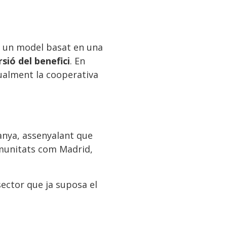
, un model basat en una
rsió del benefici
. En
tualment la cooperativa
panya, assenyalant que
omunitats com Madrid,
sector que ja suposa el