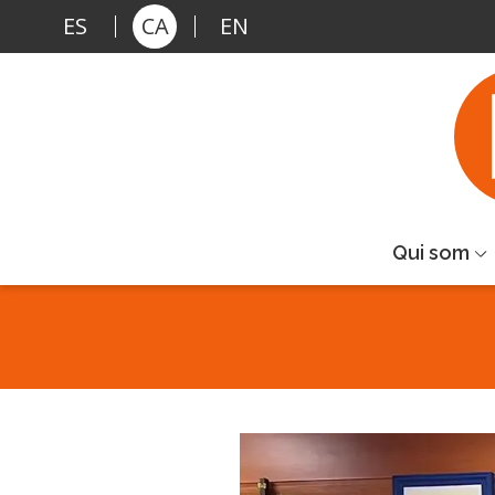
Vés al contingut
ES
CA
EN
Qui som