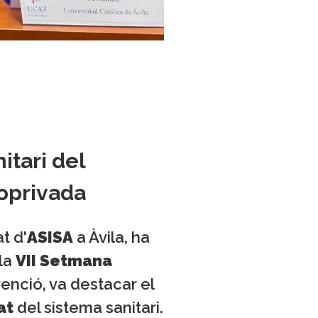
itari del
coprivada
t d'
ASISA
a Àvila, ha
 la
VII Setmana
venció, va destacar el
at
del sistema sanitari.