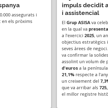
Espanya
impuls decidit 
i assistencial
0.000 assegurats i
t en els pròxims
El
Grup ASISA
va celeb
en la qual va
presenta
a l'exercici
2025
, un a
objectius estratègics 
seves àrees de negoci
va confirmar la solide
assolint un volum de 
d'euros
a la península
21,1%
respecte a l'an
un creixement del
7,3
que va arribar als
725,
el millor registre histò