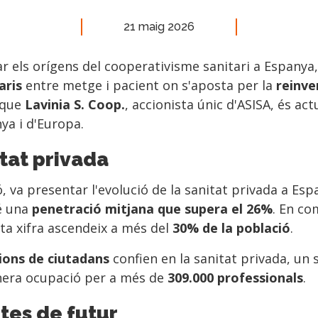
21 maig 2026
r els orígens del cooperativisme sanitari a Espanya
aris
entre metge i pacient on s'aposta per la
reinve
 que
Lavinia S. Coop.
, accionista únic d'ASISA, és ac
ya i d'Europa.
itat privada
ió, va presentar l'evolució de la sanitat privada a Es
té una
penetració mitjana que supera el 26%
. En c
ta xifra ascendeix a més del
30% de la població
.
lions de ciutadans
confien en la sanitat privada, un 
nera ocupació per a més de
309.000 professionals
.
tes de futur