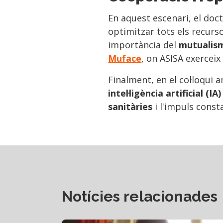
En aquest escenari, el doc
optimitzar tots els recurs
importància del
mutualism
Muface
, on ASISA exercei
Finalment, en el col·loqui
intel·ligència artificial (IA)
sanitàries
i l'impuls const
Notícies relacionades