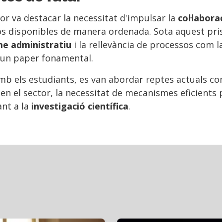
tor va destacar la necessitat d'impulsar la
col·labora
os disponibles de manera ordenada. Sota aquest pris
e administratiu
i la rellevància de processos com l
x un paper fonamental.
 amb els estudiants, es van abordar reptes actuals co
en el sector, la necessitat de mecanismes eficients p
ant a la
investigació científica
.