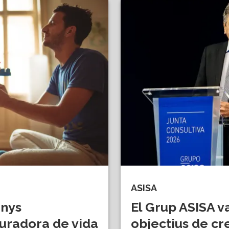
ASISA
anys
El Grup ASISA v
uradora de vida
objectius de cr