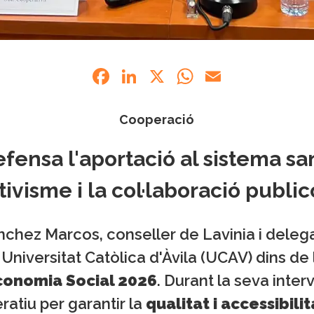
Facebook
LinkedIn
X
WhatsApp
Email
Cooperació
fensa l'aportació al sistema san
ivisme i la col·laboració publi
ánchez Marcos, conseller de Lavinia i delega
a Universitat Catòlica d'Àvila (UCAV) dins de
Economia Social 2026
. Durant la seva inter
atiu per garantir la
qualitat i accessibilit