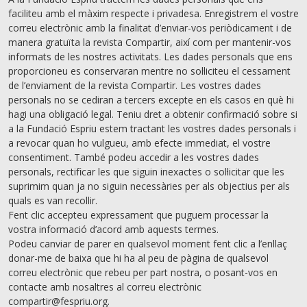
faciliteu amb el màxim respecte i privadesa. Enregistrem el vostre
correu electrònic amb la finalitat d’enviar-vos periòdicament i de
manera gratuïta la revista Compartir, així com per mantenir-vos
informats de les nostres activitats. Les dades personals que ens
proporcioneu es conservaran mentre no sol·liciteu el cessament
de l’enviament de la revista Compartir. Les vostres dades
personals no se cediran a tercers excepte en els casos en què hi
hagi una obligació legal. Teniu dret a obtenir confirmació sobre si
a la Fundació Espriu estem tractant les vostres dades personals i
a revocar quan ho vulgueu, amb efecte immediat, el vostre
consentiment. També podeu accedir a les vostres dades
personals, rectiﬁcar les que siguin inexactes o sol·licitar que les
suprimim quan ja no siguin necessàries per als objectius per als
quals es van recollir.
Fent clic accepteu expressament que puguem processar la
vostra informació d’acord amb aquests termes.
Podeu canviar de parer en qualsevol moment fent clic a l’enllaç
donar-me de baixa que hi ha al peu de pàgina de qualsevol
correu electrònic que rebeu per part nostra, o posant-vos en
contacte amb nosaltres al correu electrònic
compartir@fespriu.org.