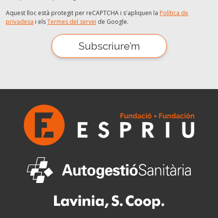
Aquest lloc està protegit per reCAPTCHA i s'apliquen la
Política de
privadesa
i els
Termes del servei
de Google.