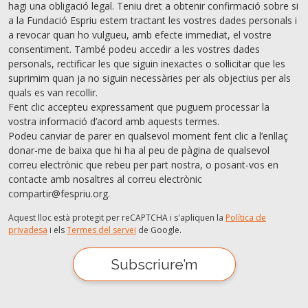
hagi una obligació legal. Teniu dret a obtenir confirmació sobre si
a la Fundació Espriu estem tractant les vostres dades personals i
a revocar quan ho vulgueu, amb efecte immediat, el vostre
consentiment. També podeu accedir a les vostres dades
personals, rectiﬁcar les que siguin inexactes o sol·licitar que les
suprimim quan ja no siguin necessàries per als objectius per als
quals es van recollir.
Fent clic accepteu expressament que puguem processar la
vostra informació d’acord amb aquests termes.
Podeu canviar de parer en qualsevol moment fent clic a l’enllaç
donar-me de baixa que hi ha al peu de pàgina de qualsevol
correu electrònic que rebeu per part nostra, o posant-vos en
contacte amb nosaltres al correu electrònic
compartir@fespriu.org.
Aquest lloc està protegit per reCAPTCHA i s'apliquen la
Política de
privadesa
i els
Termes del servei
de Google.