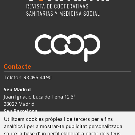
Contacte
Telèfon: 93 495 44 90
Seu Madrid
Juan Ignacio Luca de Tena 12 3ª
28027 Madrid
Seu Barcelona
Avda. Josep Tarradellas 123-127 4ª
Utilitzem cookies pròpies i de tercers per a fins
08029 Barcelona
analítics i per a mostrar-te publicitat personalitzada
sobre la base d'un perfil elaborat a partir dels teus