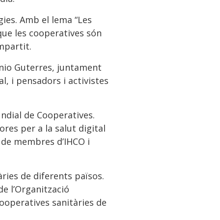
gies. Amb el lema “Les
que les cooperatives són
mpartit.
tónio Guterres, juntament
, i pensadors i activistes
undial de Cooperatives.
res per a la salut digital
it de membres d’IHCO i
ries de diferents països.
de l’Organització
ooperatives sanitàries de