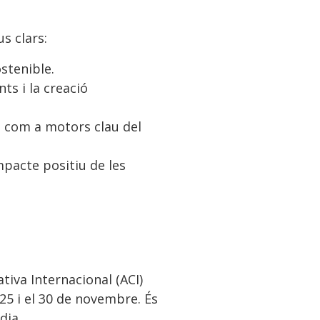
s clars:
stenible.
ts i la creació
s com a motors clau del
mpacte positiu de les
tiva Internacional (ACI)
25 i el 30 de novembre. És
dia.