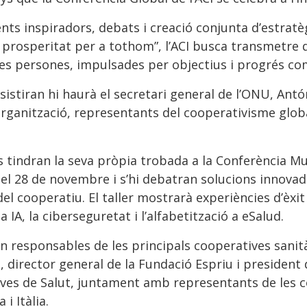
nts inspiradors, debats i creació conjunta d’estratè
prosperitat per a tothom”, l’ACI busca transmetre 
les persones, impulsades per objectius i progrés co
ssistiran hi haurà el secretari general de l’ONU, An
ganització, representants del cooperativisme global
s tindran la seva pròpia trobada a la Conferència M
el 28 de novembre i s’hi debatran solucions innovado
el cooperatiu. El taller mostrarà experiències d’èx
 IA, la ciberseguretat i l’alfabetització a eSalud.
en responsables de les principals cooperatives sanità
, director general de la Fundació Espriu i president 
ves de Salut, juntament amb representants de les c
 i Itàlia.