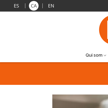
Vés al contingut
ES
CA
EN
Qui som