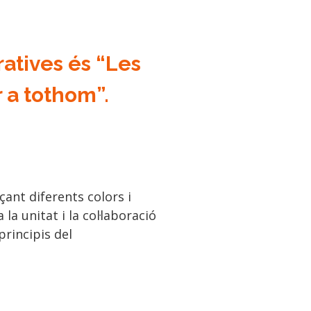
atives és “Les
 a tothom”.
çant diferents colors i
 unitat i la col·laboració
principis del