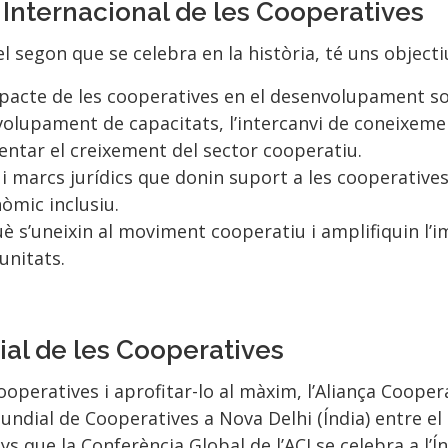
y Internacional de les Cooperatives
l segon que se celebra en la història, té uns objectiu
impacte de les cooperatives en el desenvolupament so
olupament de capacitats, l’intercanvi de coneixemen
entar el creixement del sector cooperatiu.
 i marcs jurídics que donin suport a les cooperative
mic inclusiu.
uè s’uneixin al moviment cooperatiu i amplifiquin l’i
unitats.
al de les Cooperatives
ooperatives i aprofitar-lo al màxim, l’Aliança Coopera
undial de Cooperatives a Nova Delhi (Índia) entre el 
s que la Conferència Global de l’ACI se celebra a l’Ín